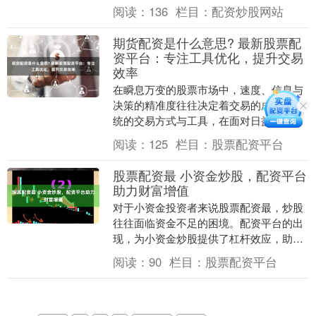
本金撬动更大资金，放大收益，吸引了不
阅读：
136
栏目：
配资炒股网站
少渴望快速获利的....
期货配资是什么意思? 最新股票配
资平台：专注工具优化，提升交易
效率
在瞬息万变的股票市场中，速度、信息与
决策的精准度往往决定着交易的成败。传
统的交易方式与工具，在面对日益复杂的
市场环境和海量数据时，已显露出诸多局
阅读：
125
栏目：
股票配资平台
限。近年来，一批....
股票配资最 小资金炒股，配资平台
助力财富增值
对于小资金投资者来说股票配资最，炒股
往往面临资金不足的困境。配资平台的出
现，为小资金炒股提供了杠杆效应，助力
投资者实现财富增值。 * **安全可靠：**我
阅读：
90
栏目：
股票配资平台
们与多....