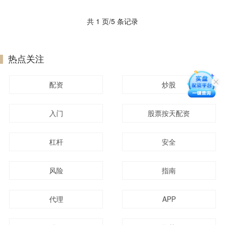
共 1 页/5 条记录
热点关注
配资
炒股
入门
股票按天配资
杠杆
安全
风险
指南
代理
APP