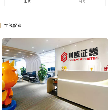
股票
推荐
在线配资