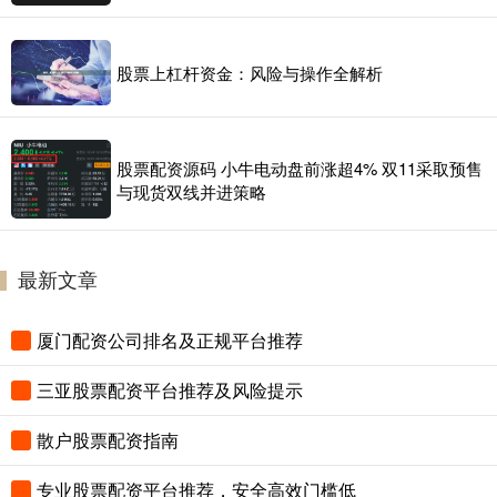
股票上杠杆资金：风险与操作全解析
股票配资源码 小牛电动盘前涨超4% 双11采取预售
与现货双线并进策略
最新文章
厦门配资公司排名及正规平台推荐
三亚股票配资平台推荐及风险提示
散户股票配资指南
专业股票配资平台推荐，安全高效门槛低