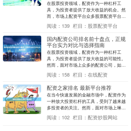
在股票投资领域，配资作为一种杠杆工
具，为投资者提供了放大收益的机会。然
而，市场上配资平台众多股票配资平台，
质量参差不齐，选择一家正规、可靠的配
阅读：
139
栏目：
股票配资平台
资公司至关重要。本....
国内配资公司排名前十盘点，正规
平台实力对比与选择指南
在股票投资领域，配资作为一种杠杆工
具，为投资者提供了放大收益的可能性。
然而，面对市场上众多的配资公司，如何
选择正规、安全、实力雄厚的平台成为投
阅读：
158
栏目：
在线配资
资者关注的焦点。本....
配资之家排名 最新平台推荐
在当今快速发展的金融市场中，配资作为
一种放大投资杠杆的工具，受到了越来越
多投资者的关注。然而，面对市场上琳琅
满目的配资平台股票配资平台，如何选择
阅读：
102
栏目：
配资炒股网站
一家安全、可靠、....